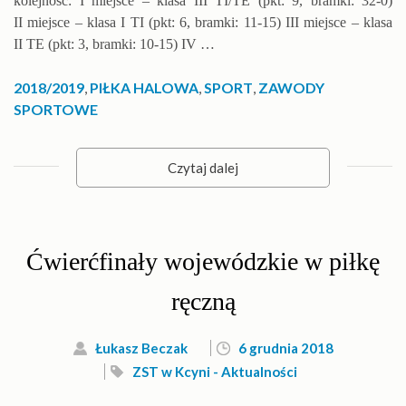
kolejność: I miejsce – klasa III TI/TE (pkt: 9, bramki: 32-0)
II miejsce – klasa I TI (pkt: 6, bramki: 11-15) III miejsce – klasa
II TE (pkt: 3, bramki: 10-15) IV …
2018/2019
,
PIŁKA HALOWA
,
SPORT
,
ZAWODY
SPORTOWE
Czytaj dalej
Ćwierćfinały wojewódzkie w piłkę
ręczną
Łukasz Beczak
6 grudnia 2018
ZST w Kcyni - Aktualności