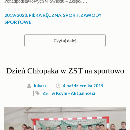
Ponadpodstawowych w Świeciu – Zespół …
2019/2020
,
PIŁKA RĘCZNA
,
SPORT
,
ZAWODY
SPORTOWE
Czytaj dalej
Dzień Chłopaka w ZST na sportowo
lukasz
4 października 2019
ZST w Kcyni - Aktualności