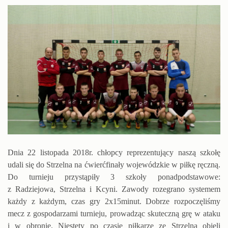
Dnia 22 listopada 2018r. chłopcy reprezentujący naszą szkołę
udali się do Strzelna na ćwierćfinały wojewódzkie w piłkę ręczną.
Do turnieju przystąpiły 3 szkoły ponadpodstawowe:
z Radziejowa, Strzelna i Kcyni. Zawody rozegrano systemem
każdy z każdym, czas gry 2x15minut. Dobrze rozpoczęliśmy
mecz z gospodarzami turnieju, prowadząc skuteczną grę w ataku
i w obronie. Niestety po czasie piłkarze ze Strzelna objęli