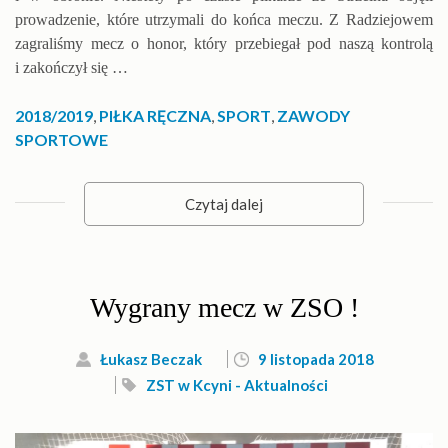
prowadzenie, które utrzymali do końca meczu. Z Radziejowem
zagraliśmy mecz o honor, który przebiegał pod naszą kontrolą
i zakończył się …
2018/2019
,
PIŁKA RĘCZNA
,
SPORT
,
ZAWODY
SPORTOWE
Czytaj dalej
Wygrany mecz w ZSO !
Łukasz Beczak
9 listopada 2018
ZST w Kcyni - Aktualności