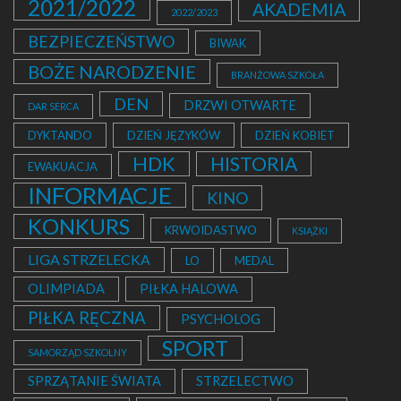
2021/2022
AKADEMIA
2022/2023
BEZPIECZEŃSTWO
BIWAK
BOŻE NARODZENIE
BRANŻOWA SZKOŁA
DEN
DRZWI OTWARTE
DAR SERCA
DYKTANDO
DZIEŃ JĘZYKÓW
DZIEŃ KOBIET
HDK
HISTORIA
EWAKUACJA
INFORMACJE
KINO
KONKURS
KRWOIDASTWO
KSIĄŻKI
LIGA STRZELECKA
LO
MEDAL
OLIMPIADA
PIŁKA HALOWA
PIŁKA RĘCZNA
PSYCHOLOG
SPORT
SAMORZĄD SZKOLNY
SPRZĄTANIE ŚWIATA
STRZELECTWO