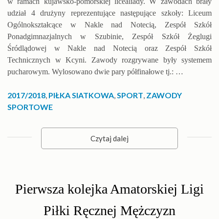
w ramach kujawsko-pomorskiej licealiady. W zawodach brały
udział 4 drużyny reprezentujące następujące szkoły: Liceum
Ogólnokształcące w Nakle nad Notecią, Zespół Szkół
Ponadgimnazjalnych w Szubinie, Zespół Szkół Żeglugi
Śródlądowej w Nakle nad Notecią oraz Zespół Szkół
Technicznych w Kcyni. Zawody rozgrywane były systemem
pucharowym. Wylosowano dwie pary półfinałowe tj.: …
2017/2018
,
PIŁKA SIATKOWA
,
SPORT
,
ZAWODY
SPORTOWE
Czytaj dalej
Pierwsza kolejka Amatorskiej Ligi
Piłki Ręcznej Mężczyzn