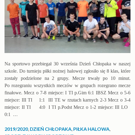
Na sportowo przebiegał 30 września Dzień Chłopaka w naszej
szkole. Do turnieju piłki nożnej halowej zgłosiło się 8 klas, które
zostały podzielone na 2 grupy. Mecze trwały po 10 minut.
Po rozegraniu wszystkich meczów w grupach rozegrano mecze
finałowe. Mecz o 7-8 miejsce: I TI p.Gim 6:1 IBSZ Mecz o 5-6
miejsce: III TI 1:1 III TE w rzutach karnych 2-3 Mecz o 3-4
miejsce: II TI 4:0 I TI p.Podst Mecz o 1-2 miejsce: III LO
0:1 …
2019/2020
,
DZIEŃ CHŁOPAKA
,
PIŁKA HALOWA
,