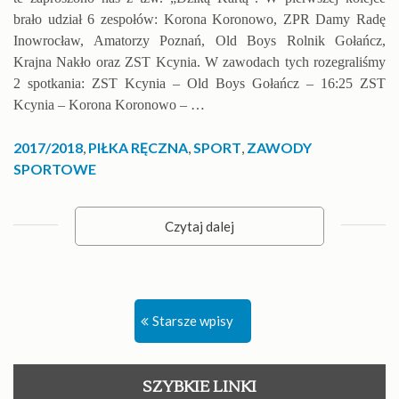
brało udział 6 zespołów: Korona Koronowo, ZPR Damy Radę
Inowrocław, Amatorzy Poznań, Old Boys Rolnik Gołańcz,
Krajna Nakło oraz ZST Kcynia. W zawodach tych rozegraliśmy
2 spotkania: ZST Kcynia – Old Boys Gołańcz – 16:25 ZST
Kcynia – Korona Koronowo – …
2017/2018
,
PIŁKA RĘCZNA
,
SPORT
,
ZAWODY
SPORTOWE
Czytaj dalej
Nawigacja
Starsze wpisy
po
wpisach
SZYBKIE LINKI