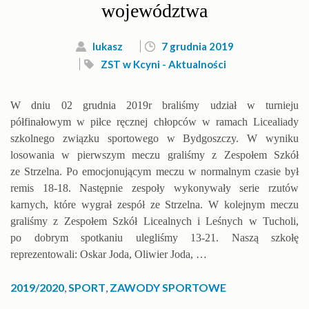
województwa
lukasz
7 grudnia 2019
ZST w Kcyni - Aktualności
W dniu 02 grudnia 2019r braliśmy udział w turnieju
półfinałowym w piłce ręcznej chłopców w ramach Licealiady
szkolnego związku sportowego w Bydgoszczy. W wyniku
losowania w pierwszym meczu graliśmy z Zespołem Szkół
ze Strzelna. Po emocjonującym meczu w normalnym czasie był
remis 18-18. Następnie zespoły wykonywały serie rzutów
karnych, które wygrał zespół ze Strzelna. W kolejnym meczu
graliśmy z Zespołem Szkół Licealnych i Leśnych w Tucholi,
po dobrym spotkaniu ulegliśmy 13-21. Naszą szkołę
reprezentowali: Oskar Joda, Oliwier Joda, …
2019/2020
,
SPORT
,
ZAWODY SPORTOWE