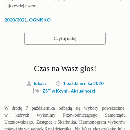
najczęściej razem…
2020/2021
,
OGNISKO
Czytaj dalej
Czas na Wasz głos!
lukasz
1 października 2020
ZST w Kcyni - Aktualności
W środę 7 października odbędą się wybory powszechne,
w których wyłonimy Przewodniczącego Samorządu
Uczniowskiego, Zastępcę i Skarbnika. Harmonogram wyborów
pojawi się we wtorek 6 października. Na Wasz głos czekają: Julia