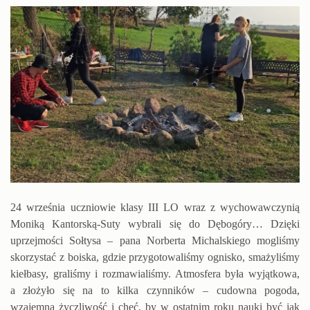
24 września uczniowie klasy III LO wraz z wychowawczynią
Moniką Kantorską-Suty wybrali się do Dębogóry… Dzięki
uprzejmości Sołtysa – pana Norberta Michalskiego mogliśmy
skorzystać z boiska, gdzie przygotowaliśmy ognisko, smażyliśmy
kiełbasy, graliśmy i rozmawialiśmy. Atmosfera była wyjątkowa,
a złożyło się na to kilka czynników – cudowna pogoda,
wzajemna życzliwość i chęć, by w ostatnim roku nauki być jak