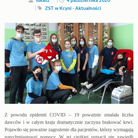
lukasz
4 października 2020
ZST w Kcyni - Aktualności
Z powodu epidemii COVID – 19 poważnie zmalała liczba
dawców i w całym kraju dramatycznie zaczyna brakować krwi.
Pojawiło się poważne zagrożenie dla pacjentów, którzy wymagają
natychmiastowej pomocy. W tej ciężkiej sytuacji nie zawiedli