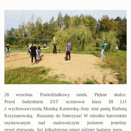
28 września. Poniedziałkowy ranek. Piękne słońce.
Przed budynkiem ZST uczniowie klasy III LO
z wychowawczynią Moniką Kantorską–Suty oraz panią Barbarą
Krzyżanowską. Ruszamy do Smerzyna! W ośrodku harcerskim
usytuowanym nad malowniczym jeziorem jesteśmy
przed dziewiątą. Już kilkadziesiąt minut później badamy teren…