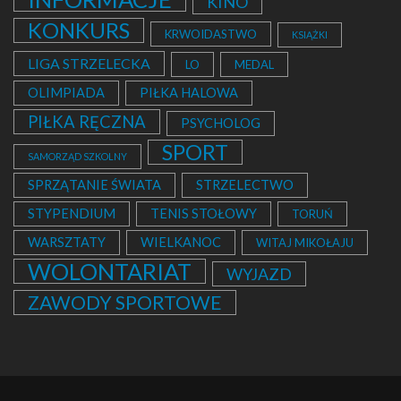
KINO
KONKURS
KRWOIDASTWO
KSIĄŻKI
LIGA STRZELECKA
LO
MEDAL
OLIMPIADA
PIŁKA HALOWA
PIŁKA RĘCZNA
PSYCHOLOG
SPORT
SAMORZĄD SZKOLNY
SPRZĄTANIE ŚWIATA
STRZELECTWO
STYPENDIUM
TENIS STOŁOWY
TORUŃ
WARSZTATY
WIELKANOC
WITAJ MIKOŁAJU
WOLONTARIAT
WYJAZD
ZAWODY SPORTOWE