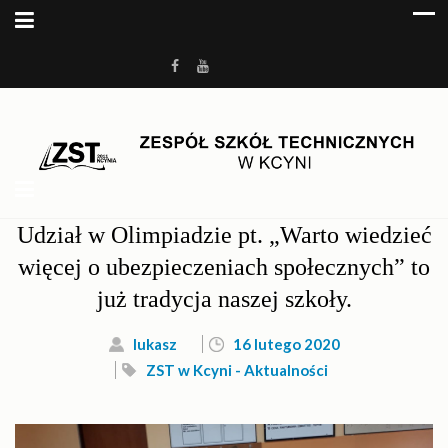
ZESPÓŁ SZKÓŁ
Kolejna witryna oparta na WordPressie
TECHNICZNYCH W KCYNI
Udział w Olimpiadzie pt. „Warto wiedzieć
więcej o ubezpieczeniach społecznych” to
już tradycja naszej szkoły.
lukasz
16 lutego 2020
ZST w Kcyni - Aktualności