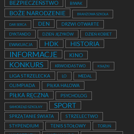
BEZPIECZEŃSTWO
BIWAK
BOŻE NARODZENIE
BRANŻOWA SZKOŁA
DEN
DRZWI OTWARTE
DAR SERCA
DYKTANDO
DZIEŃ JĘZYKÓW
DZIEŃ KOBIET
HDK
HISTORIA
EWAKUACJA
INFORMACJE
KINO
KONKURS
KRWOIDASTWO
KSIĄŻKI
LIGA STRZELECKA
LO
MEDAL
OLIMPIADA
PIŁKA HALOWA
PIŁKA RĘCZNA
PSYCHOLOG
SPORT
SAMORZĄD SZKOLNY
SPRZĄTANIE ŚWIATA
STRZELECTWO
STYPENDIUM
TENIS STOŁOWY
TORUŃ