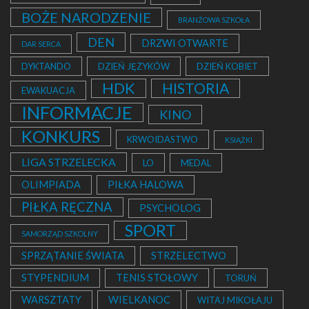
BOŻE NARODZENIE
BRANŻOWA SZKOŁA
DEN
DRZWI OTWARTE
DAR SERCA
DYKTANDO
DZIEŃ JĘZYKÓW
DZIEŃ KOBIET
HDK
HISTORIA
EWAKUACJA
INFORMACJE
KINO
KONKURS
KRWOIDASTWO
KSIĄŻKI
LIGA STRZELECKA
LO
MEDAL
OLIMPIADA
PIŁKA HALOWA
PIŁKA RĘCZNA
PSYCHOLOG
SPORT
SAMORZĄD SZKOLNY
SPRZĄTANIE ŚWIATA
STRZELECTWO
STYPENDIUM
TENIS STOŁOWY
TORUŃ
WARSZTATY
WIELKANOC
WITAJ MIKOŁAJU