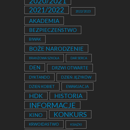
2020/2021
2021/2022
2022/2023
AKADEMIA
BEZPIECZEŃSTWO
BIWAK
BOŻE NARODZENIE
BRANŻOWA SZKOŁA
DAR SERCA
DEN
DRZWI OTWARTE
DYKTANDO
DZIEŃ JĘZYKÓW
DZIEŃ KOBIET
EWAKUACJA
HDK
HISTORIA
INFORMACJE
KONKURS
KINO
KRWOIDASTWO
KSIĄŻKI