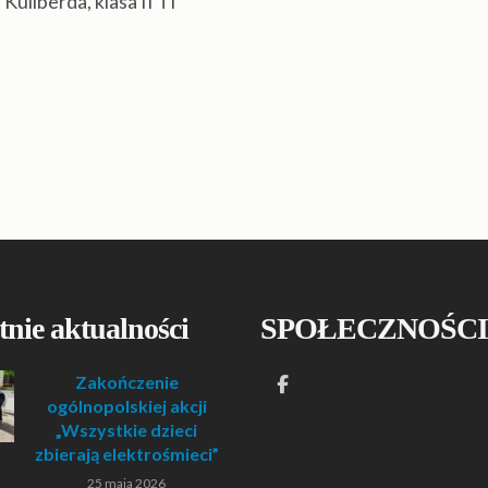
Kuliberda, klasa II TI
tnie aktualności
SPOŁECZNOŚCI
Zakończenie
ogólnopolskiej akcji
„Wszystkie dzieci
zbierają elektrośmieci”
25 maja 2026