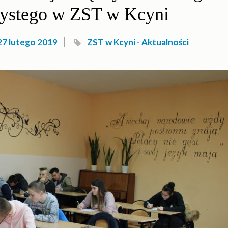
zystego w ZST w Kcyni
27 lutego 2019
ZST w Kcyni - Aktualności