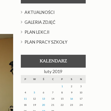
AKTUALNOŚCI
GALERIA ZDJĘĆ
PLAN LEKCJI
PLAN PRACY SZKOŁY
KALENDARZ
luty 2019
P
W
Ś
C
P
S
N
1
2
3
4
5
6
7
8
9
10
11
12
13
14
15
16
17
18
19
20
21
22
23
24
25
26
27
28