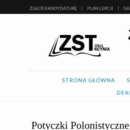
ZGŁOŚ KANDYDATURĘ
PLAN LEKCJI
GA
ZESPÓŁ SZKÓŁ 
Kolejna witryna oparta na WordPressie
STRONA GŁÓWNA
DEK
Potyczki Polonistyczn