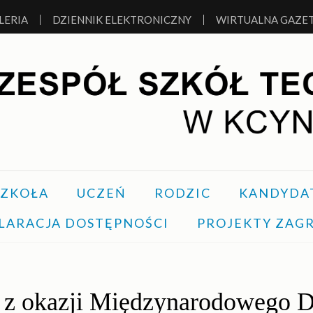
LERIA
DZIENNIK ELEKTRONICZNY
WIRTUALNA GAZE
TECHNICZNYCH W KCY
SZKOŁA
UCZEŃ
RODZIC
KANDYDA
LARACJA DOSTĘPNOŚCI
PROJEKTY ZAG
e z okazji Międzynarodowego D