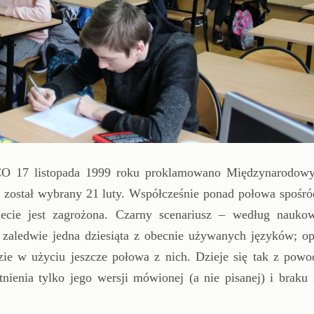
CO 17 listopada 1999 roku proklamowano Międzynarodow
 został wybrany 21 luty. Współcześnie ponad połowa spośró
iecie jest zagrożona. Czarny scenariusz – według nauk
zaledwie jedna dziesiąta z obecnie używanych języków; op
zie w użyciu jeszcze połowa z nich. Dzieje się tak z powo
nienia tylko jego wersji mówionej (a nie pisanej) i braku 