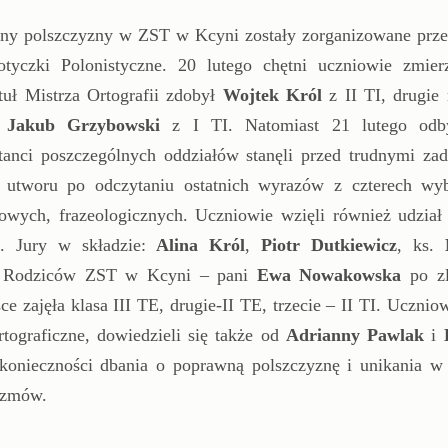
ony polszczyzny w ZST w Kcyni zostały zorganizowane prze
yczki Polonistyczne. 20 lutego chętni uczniowie zmierz
uł Mistrza Ortografii zdobył
Wojtek
Król
z II TI, drugie 
e
Jakub
Grzybowski
z I TI. Natomiast 21 lutego odby
anci poszczególnych oddziałów stanęli przed trudnymi zad
u utworu po odczytaniu ostatnich wyrazów z czterech wy
ych, frazeologicznych. Uczniowie wzięli również udział
”. Jury w składzie:
Alina Król
,
Piotr Dutkiewicz
, ks.
y Rodziców ZST w Kcyni – pani
Ewa
Nowakowska
po zl
 zajęła klasa III TE, drugie-II TE, trzecie – II TI. Ucznio
rtograficzne, dowiedzieli się także od
Adrianny
Pawlak
i
i konieczności dbania o poprawną polszczyznę i unikania w
yzmów.