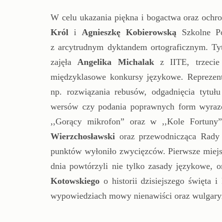
W celu ukazania piękna i bogactwa oraz ochr
Król
i
Agnieszkę
Kobierowską
Szkolne Pot
z arcytrudnym dyktandem ortograficznym. Tyt
zajęła
Angelika
Michalak
z IITE, trzeci
międzyklasowe konkursy językowe. Reprezent
np. rozwiązania rebusów, odgadnięcia tytuł
wersów czy podania poprawnych form wyrazow
,,Gorący mikrofon” oraz w ,,Kole Fortuny
Wierzchosławski
oraz przewodnicząca Rad
punktów wyłoniło zwycięzców. Pierwsze miejsce
dnia powtórzyli nie tylko zasady językowe, o
Kotowskiego
o historii dzisiejszego święta 
wypowiedziach mowy nienawiści oraz wulgar