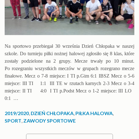
Na sportowo przebiegał 30 września Dzień Chłopaka w naszej
szkole. Do turnieju piłki nożnej halowej zgłosiło się 8 klas, które
zostały podzielone na 2 grupy. Mecze trwały po 10 minut.
Po rozegraniu wszystkich meczów w grupach rozegrano mecze
finałowe. Mecz o 7-8 miejsce: I TI p.Gim 6:1 IBSZ Mecz o 5-6
miejsce: III TI 1:1 III TE w rzutach karnych 2-3 Mecz o 3-4
miejsce: II TI 4:0 I TI p.Podst Mecz o 1-2 miejsce: III LO
0:1 …
2019/2020
,
DZIEŃ CHŁOPAKA
,
PIŁKA HALOWA
,
SPORT
,
ZAWODY SPORTOWE