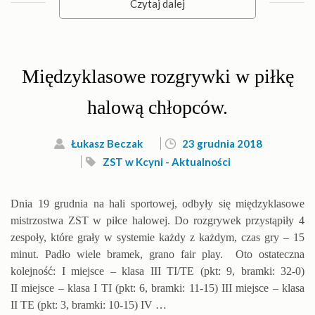
Czytaj dalej
Międzyklasowe rozgrywki w piłkę
halową chłopców.
Łukasz Beczak
23 grudnia 2018
ZST w Kcyni - Aktualności
Dnia 19 grudnia na hali sportowej, odbyły się międzyklasowe
mistrzostwa ZST w piłce halowej. Do rozgrywek przystąpiły 4
zespoły, które grały w systemie każdy z każdym, czas gry – 15
minut. Padło wiele bramek, grano fair play. Oto ostateczna
kolejność: I miejsce – klasa III TI/TE (pkt: 9, bramki: 32-0)
II miejsce – klasa I TI (pkt: 6, bramki: 11-15) III miejsce – klasa
II TE (pkt: 3, bramki: 10-15) IV …