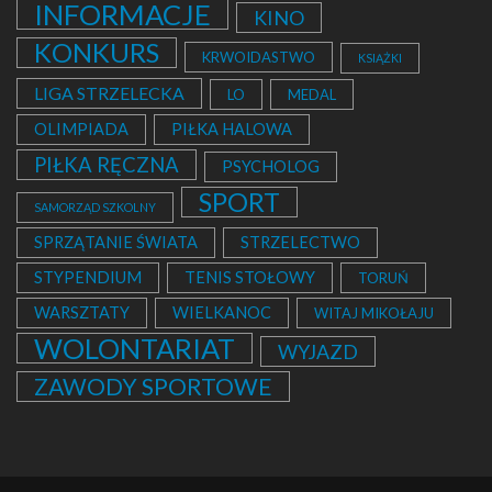
INFORMACJE
KINO
KONKURS
KRWOIDASTWO
KSIĄŻKI
LIGA STRZELECKA
LO
MEDAL
OLIMPIADA
PIŁKA HALOWA
PIŁKA RĘCZNA
PSYCHOLOG
SPORT
SAMORZĄD SZKOLNY
SPRZĄTANIE ŚWIATA
STRZELECTWO
STYPENDIUM
TENIS STOŁOWY
TORUŃ
WARSZTATY
WIELKANOC
WITAJ MIKOŁAJU
WOLONTARIAT
WYJAZD
ZAWODY SPORTOWE