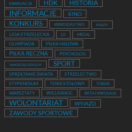
HDK
HISTORIA
EWAKUACJA
INFORMACJE
KINO
KONKURS
KRWOIDASTWO
KSIĄŻKI
LIGA STRZELECKA
LO
MEDAL
OLIMPIADA
PIŁKA HALOWA
PIŁKA RĘCZNA
PSYCHOLOG
SPORT
SAMORZĄD SZKOLNY
SPRZĄTANIE ŚWIATA
STRZELECTWO
STYPENDIUM
TENIS STOŁOWY
TORUŃ
WARSZTATY
WIELKANOC
WITAJ MIKOŁAJU
WOLONTARIAT
WYJAZD
ZAWODY SPORTOWE